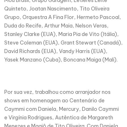
Mou Brasil, Grupo Garagem, Letieres Leite
Quinteto, Joatan Nascimento, Tito Oliveira
Grupo, Orquestra A Fina Flor, Hermeto Pascoal,
Duda do Recife, Arthur Maia, Nelson Veras,
Stanley Clarke (EUA), Maria Pia de Vito (Itália),
Steve Coleman (EUA), Grant Stewart (Canadá),
David Richards (EUA), Vandy Harris (EUA),
Yasek Manzano (Cuba), Boncana Maiga (Mali).
Por sua vez, trabalhou como arranjador nos
shows em homenagem ao Centenário de
Caymmi com Daniela, Mercury, Danilo Caymmi
e Virgínia Rodrigues, Autêntica de Margareth
Menezes e Magiô de Tito Oliveira. Com Daniela