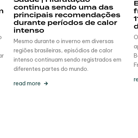
B
continua sendo uma das
m
f
principais recomendações
1
durante períodos de calor
intenso
o
O
Mesmo durante o inverno em diversas
a
regiões brasileiras, episódios de calor
ar
B
intenso continuam sendo registrados em
F
diferentes partes do mundo.
r
read more