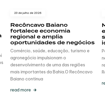
23 de julho de 2026
Recôncavo Baiano
fortalece economia
e
a
regional e amplia
s
oportunidades de negócios
i
Comércio, saúde, educação, turismo e
P
i
agronegócio impulsionam o
n
os
desenvolvimento de uma das regiões
r
mais importantes da Bahia.O Recôncavo
R
Baiano continua
r
read more