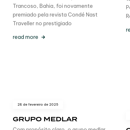
Trancoso, Bahia, foi novamente
P
premiado pela revista Condé Nast
R
Traveller no prestigiado
r
read more
28 de fevereiro de 2025
GRUPO MEDLAR
Com propósito claro, o grupo medlar