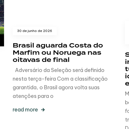
30 de junho de 2026
Brasil aguarda Costa do
Marfim ou Noruega nas
oitavas de final
t
Adversário da Seleção será definido
i
nesta terça-feira Com a classificação
garantida, o Brasil agora volta suas
M
atenções para o
b
read more
f
t
D