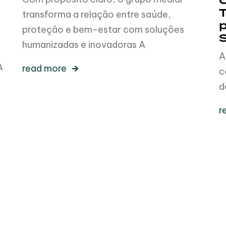
T
transforma a relação entre saúde,
p
proteção e bem-estar com soluções
humanizadas e inovadoras A
A
A
read more
c
d
r