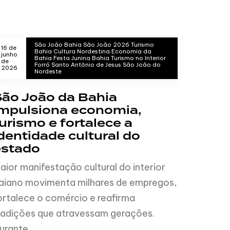
São João Bahia São João 2026 Turismo
16 de
Bahia Cultura Nordestina Economia da
junho
Bahia Festa Junina Bahia Turismo no Interior
de
Forró Santo Antônio de Jesus São João do
2026
Nordeste
São João da Bahia
impulsiona economia,
urismo e fortalece a
dentidade cultural do
estado
aior manifestação cultural do interior
aiano movimenta milhares de empregos,
ortalece o comércio e reafirma
radições que atravessam gerações.
urante