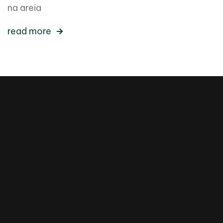
na areia
read more
2023 Todos diretos reservados Revista Auge
redacao@revistaauge.com.br