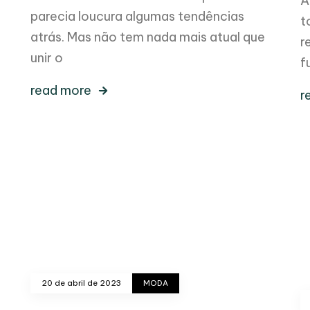
A
parecia loucura algumas tendências
t
atrás. Mas não tem nada mais atual que
r
unir o
f
read more
r
20 de abril de 2023
MODA