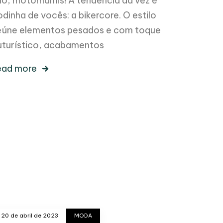
lô, motomamis! A tendência da vez é
odinha de vocês: a bikercore. O estilo
eúne elementos pesados e com toque
uturístico, acabamentos
ead more
20 de abril de 2023
MODA