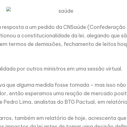
 resposta a um pedido da CNSaúde (Confederação N
tionou a constitucionalidade da lei, alegando que s
 em termos de demissões, fechamento de leitos hosp
lidada por outros ministros em uma sessão virtual.
va que alguma medida fosse tomada – mas isso não 
or, então esperamos uma reação de mercado positi
Pedro Lima, analistas do BTG Pactual, em relatório 
arros, também em relatório de hoje, acrescenta que,
os impactos da lei antes de tomar uma decisão defini