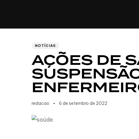
CULINÁRIA
Author
Published
PUBLISHED
IN:
on:
NOTÍCIAS
AÇÕES DE 
SUSPENSÃO 
ENFERMEIR
redacao
6 de setembro de 2022