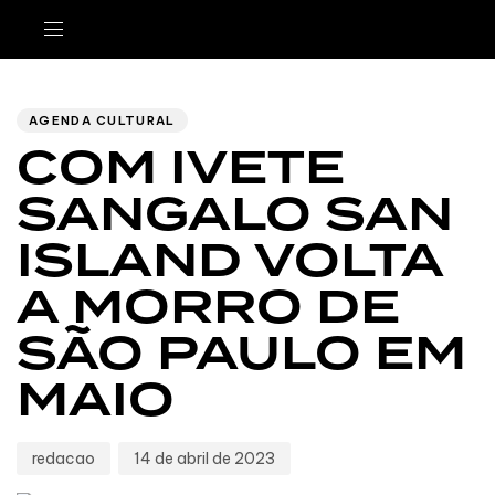
Author
Published
PUBLISHED
IN:
on:
AGENDA CULTURAL
COM IVETE
SANGALO SAN
ISLAND VOLTA
A MORRO DE
SÃO PAULO EM
MAIO
redacao
14 de abril de 2023