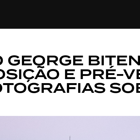
CULTURA
ECONOMIA
ESPORTE
SAÚDE
TECNO
 GEORGE BITE
SIÇÃO E PRÉ-V
OTOGRAFIAS SO