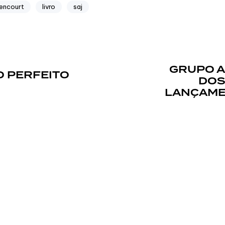
tencourt
livro
saj
GRUPO A
O PERFEITO
DOS
LANÇAME