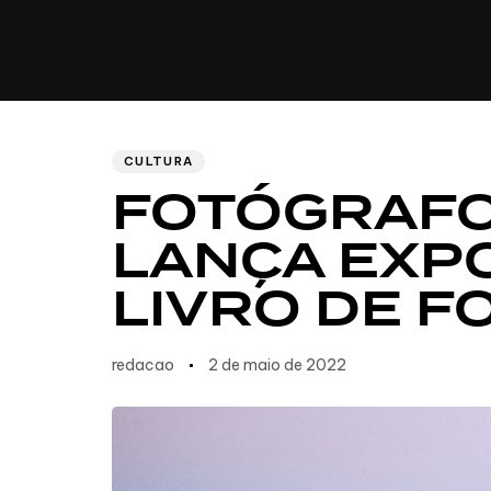
CULINÁRIA
Author
Published
PUBLISHED
IN:
on:
CULTURA
FOTÓGRAFO
LANÇA EXPO
LIVRO DE F
redacao
2 de maio de 2022