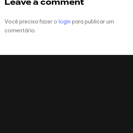
Leave a comment
Você precisa fazer o
login
para publicar um
comentário.
2023 Todos diretos reservados Revista Auge
redacao@revistaauge.com.br