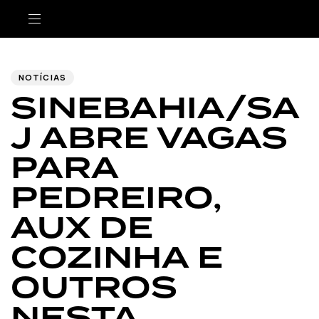
Author
Published
PUBLISHED
IN:
on:
NOTÍCIAS
SINEBAHIA/SA
J ABRE VAGAS
PARA
PEDREIRO,
AUX DE
COZINHA E
OUTROS
NESTA