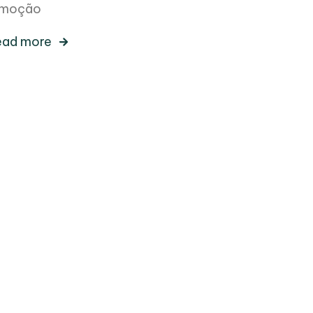
moção
ead more