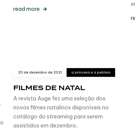
e
read more
r
20 de dezembro de 2021
a princesa e a pebleia
FILMES DE NATAL
A revista Auge fez uma seleção dos
L
novos filmes natalinos disponíveis no
catálogo do streaming para serem
ço
assistidos em dezembro,